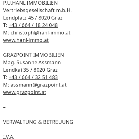
P.U.HANL IMMOBILIEN
Vertriebsgesellschaft m.b.H.
Lendplatz 45 / 8020 Graz
T:
+43 / 664 / 18 24 048
M:
christoph@hanl-immo.at
www.hanl-immo.at
GRAZPOINT IMMOBILIEN
Mag. Susanne Assmann
Lendkai 35 / 8020 Graz
T:
+43 / 664 / 32 51 483
M:
assmann@grazpoint.at
www.grazpoint.at
–
VERWALTUNG & BETREUUNG
I.V.A.