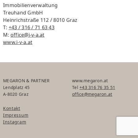
Immobilienverwaltung
Treuhand GmbH
Heinrichstraße 112 / 8010 Graz
T:
+43 / 316 / 71 63 43
M:
office@i-v-a.at
www.i-v-a.at
MEGARON & PARTNER
www.megaron.at
Lendplatz 45
Tel
+43 316 76 35 51
A-8020 Graz
office@megaron.at
Kontakt
Impressum
Instagram